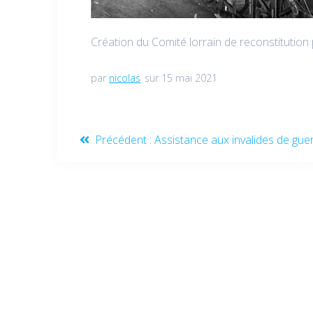
Création du Comité lorrain de reconstitutio
par
nicolas
sur 15 mai 2021
Précédent :
Assistance aux invalides de gue